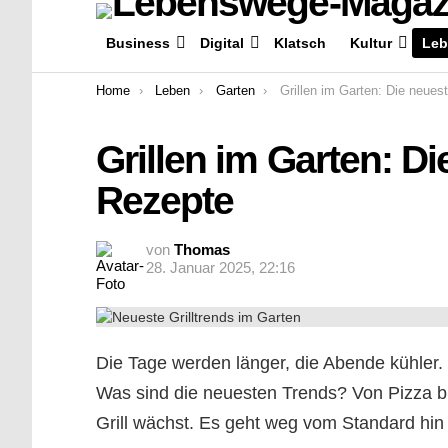
Business
Digital
Klatsch
Kultur
Leb
You are here:
Home
Leben
Garten
Grillen im Garten: Die neuesten Tren
Grillen im Garten: D
Rezepte
von
Thomas
28. Januar 2025, 22:16
Die Tage werden länger, die Abende kühler.
Was sind die neuesten Trends? Von Pizza bi
Grill wächst. Es geht weg vom Standard hin