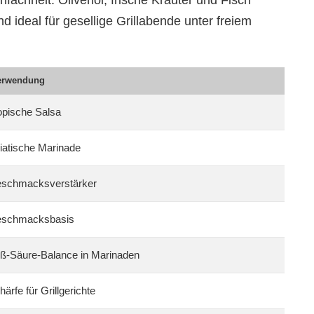
nfachheit. Olivenöl, frische Kräuter und Fisch
d ideal für gesellige Grillabende unter freiem
erwendung
opische Salsa
iatische Marinade
schmacksverstärker
schmacksbasis
ß-Säure-Balance in Marinaden
härfe für Grillgerichte