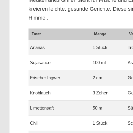
Mediterranes Grillen steht für Frische und Ei
kreieren leichte, gesunde Gerichte. Diese sin
Himmel.
Zutat
Menge
V
Ananas
1 Stück
Tr
Sojasauce
100 ml
As
Frischer Ingwer
2 cm
Ge
Knoblauch
3 Zehen
Ge
Limettensaft
50 ml
Sü
Chili
1 Stück
Sc