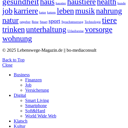
gesundheit
haus
haustiere
health
haustier
hunde
job
karriere
leben
musik
nahrung
katze
katzen
tiere
natur
sport
ratgeber
Reise
Smart
Sprachsteuerung
Technologie
trinken
unterhaltung
vorsorge
Urlaubsreise
wohnung
© 2025 Lebenswege-Magazin.de || bo-mediaconsult
Back to Top
Close
Business
Finanzen
Job
Versicherung
Digital
Smart Living
Smartphone
Soft&Hard
World Wide Web
Klatsch
Kultur