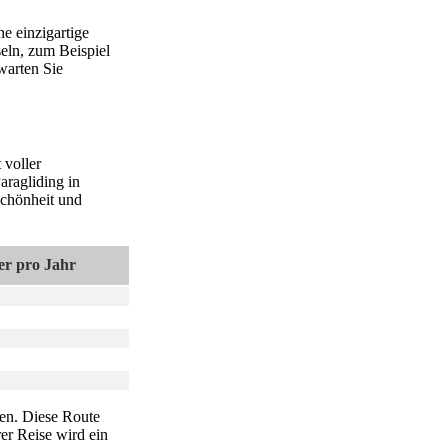
ne einzigartige
seln, zum Beispiel
rwarten Sie
 voller
ragliding in
Schönheit und
er pro Jahr
len. Diese Route
er Reise wird ein