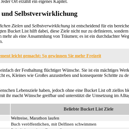
 Jeder Ort erzählt ein eigenes Kapitel.
e und Selbstverwirklichung
lichen Zielen
und
Selbstverwirklichung
ist entscheidend für ein bereic
ten Bucket List hilft dabei, diese Ziele nicht nur zu definieren, sondern
um mehr als eine Ansammlung von Träumen; es ist ein durchdachter Weg
n.
ment leicht gemacht: So gewinnen Sie mehr Freizeit
 einfach der Festhaltung flüchtiger Wünsche. Sie ist ein mächtiges Wer
icht es, Kleines wie Großes anzustreben und konsequente Schritte zu d
enschen Lebensziele haben, jedoch ohne eine Bucket List oft ziellos bl
it ihr macht Wünsche greifbar und unterstützt die Umsetzung im Allta
Beliebte Bucket List Ziele
Weltreise, Marathon laufen
Buch veröffentlichen, mit Delfinen schwimmen