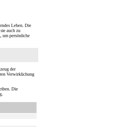
herndes Leben. Die
 sie auch zu
, um persönliche
kzeug der
eren Verwirklichung
eiben. Die
g.