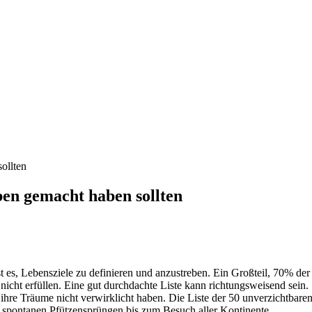
ollten
eben gemacht haben sollten
st es, Lebensziele zu definieren und anzustreben. Ein Großteil, 70% de
 nicht erfüllen. Eine gut durchdachte Liste kann richtungsweisend sein. S
ihre Träume nicht verwirklicht haben. Die Liste der 50 unverzichtbare
on spontanen Pfützensprüngen bis zum Besuch aller Kontinente.