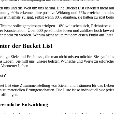
 uns und die Welt um uns herum. Eine Bucket List erweitert nicht nur
lanung. 60% erkennen ihre positive Wirkung und 75% erreichen mindest
s ist niemals zu spät, selbst wenn 80% glauben, sie hätten zu spät beg
 Träume sollte gemeinsam erfolgen. 10% wünschen sich, Erlebnisse zu
aler Konstellation. Über 500 persönliche Ideen und zahllose hoch bewer
 entdeckt zu werden. Warum nicht heute mit dem ersten Punkt auf Ihrer
nter der Bucket List
htige Ziele und Erlebnisse, die man nicht missen möchte. Sie symbolisi
as Leben. Sie hilft uns, unsere tiefsten Wünsche und Werte zu erforsch
 Abenteuer Leben.
st?
ket List eine Zusammenstellung von Zielen und Träumen für das Leben.
 zu materiellen Errungenschaften. Die Liste ist so individuell wie jede
 Hoffnungen.
persönliche Entwicklung