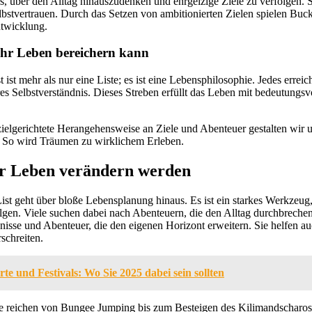
ns, über den Alltag hinauszudenken und ehrgeizige Ziele zu verfolgen. S
bstvertrauen. Durch das Setzen von ambitionierten Zielen spielen Buck
ntwicklung.
 Ihr Leben bereichern kann
ist mehr als nur eine Liste; es ist eine Lebensphilosophie. Jedes erreich
res Selbstverständnis. Dieses Streben erfüllt das Leben mit bedeutung
zielgerichtete Herangehensweise an Ziele und Abenteuer gestalten wir 
. So wird Träumen zu wirklichem Erleben.
hr Leben verändern werden
List geht über bloße Lebensplanung hinaus. Es ist ein starkes Werkzeug
olgen. Viele suchen dabei nach Abenteuern, die den Alltag durchbrech
nisse und Abenteuer, die den eigenen Horizont erweitern. Sie helfen au
schreiten.
te und Festivals: Wo Sie 2025 dabei sein sollten
Sie reichen von Bungee Jumping bis zum Besteigen des Kilimandscharos