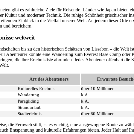
neten gibt es zahlreiche Ziele für Reisende. Länder wie Japan bieten ei
ler Kultur und moderner Technik. Die ruhige Schönheit griechischer In
greifenden Einblick in die Vielfalt unserer Welt. An jedem dieser Orte e
en und bereichern.
bnisse weltweit
chaften bis zu den historischen Schätzen von Lissabon – die Welt ist
. Für Abenteurer könnte eine Wanderung zum Everest Base Camp oder Pa
ringen, die ihre Erlebnisliste abrunden. Jedes Abenteuer offenbart die 
Welt.
Art des Abenteuers
Erwartete Besuch
Kulturelles Erlebnis
über 10 Millionen
Wanderung
k.A.
Paragliding
k.A.
Strandurlaub
k.A.
Stadterlebnis
über 60 Millionen
ise, die Fernweh stillt, ist es wichtig, eine ausgewogene Route zu wäh
auch Entspannung und kulturelle Erfahrungen bieten. Jeder Halt auf Ihr