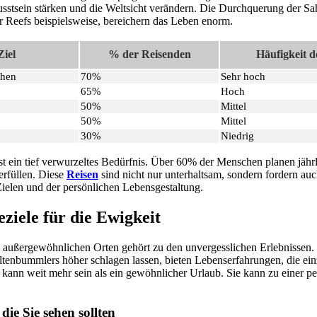
sstsein stärken und die Weltsicht verändern. Die Durchquerung der Sa
 Reefs beispielsweise, bereichern das Leben enorm.
Ziel
% der Reisenden
Häufigkeit 
chen
70%
Sehr hoch
65%
Hoch
50%
Mittel
50%
Mittel
30%
Niedrig
t ein tief verwurzeltes Bedürfnis. Über 60% der Menschen planen jährl
erfüllen. Diese
Reisen
sind nicht nur unterhaltsam, sondern fordern auc
ielen und der persönlichen Lebensgestaltung.
eziele für die Ewigkeit
 außergewöhnlichen Orten gehört zu den unvergesslichen Erlebnissen.
ltenbummlers höher schlagen lassen, bieten Lebenserfahrungen, die einz
e kann weit mehr sein als ein gewöhnlicher Urlaub. Sie kann zu einer p
die Sie sehen sollten