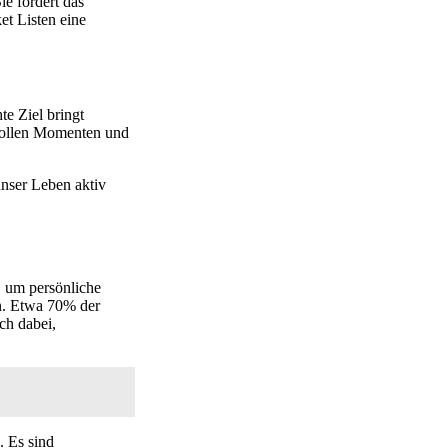
ie fördert das
et Listen eine
te Ziel bringt
svollen Momenten und
unser Leben aktiv
, um persönliche
en. Etwa 70% der
ch dabei,
. Es sind